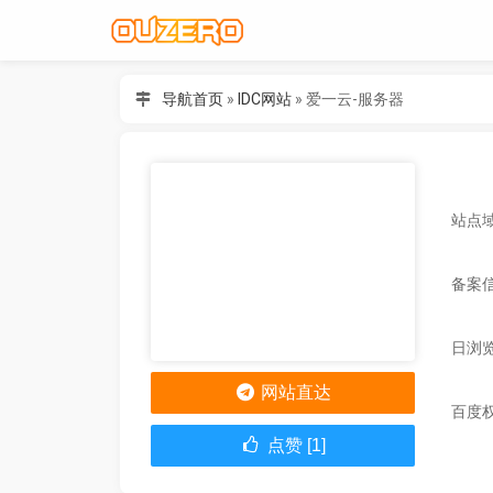
导航首页
»
IDC网站
»
爱一云-服务器
站点域
备案
日浏
网站直达
百度
点赞 [1]