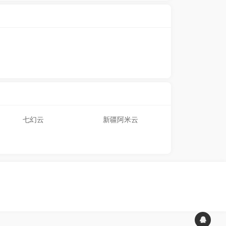
七幻云
新疆阿米云