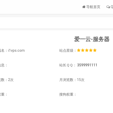
导航首页
Q
爱一云-服务器
名：i1vps.com
站点星级：
信息：
站长ＱＱ：
3599991111
览数：2次
月浏览数：15次
权重：
搜狗权重：