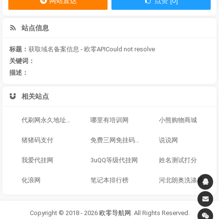
网站直达
点赞 [0]
站点信息
标题：
获取域名备案信息 - 欧零APICould not resolve
关键词：
描述：
相关站点
代刷网永久地址发布页，收藏我回家不迷路！
哪里有培训网
小熊购物商城
猪猪码支付
免费三网免挂码支付
说说网
我爱代挂网
3uQQ等级代挂网
姓名测试打分
化浪网
笔记本排行榜
河北朗奥洗涤机械公司
Copyright © 2018 - 2026
欧零导航网
. All Rights Reserved.