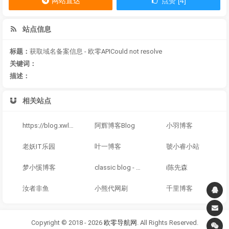
网站直达
点赞 [4]
站点信息
标题：
获取域名备案信息 - 欧零APICould not resolve
关键词：
描述：
相关站点
https://blog.xwl.cool
阿辉博客Blog
小羽博客
老妖IT乐园
叶一博客
虢小睿小站
梦小慀博客
classic blog - 富婆 饿饿 饭饭
i陈先森
汝者非鱼
小熊代网刷
千里博客
Copyright © 2018 - 2026
欧零导航网
. All Rights Reserved.