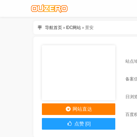
导航首页
»
IDC网站
»
景安
站点域
备案
日浏
网站直达
百度
点赞 [0]