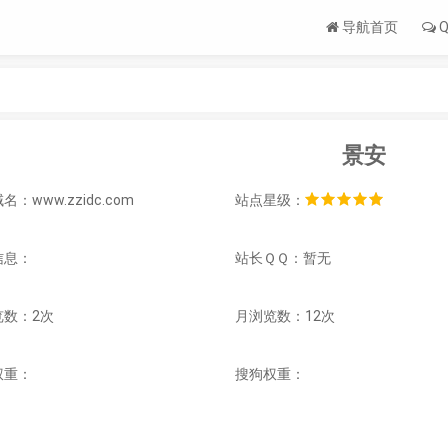
导航首页
Q
景安
名：www.zzidc.com
站点星级：
信息：
站长ＱＱ：暂无
览数：2次
月浏览数：12次
权重：
搜狗权重：