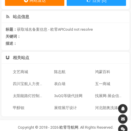
网站直达
点赞 [0]
站点信息
标题：
获取域名备案信息 - 欧零APICould not resolve
关键词：
描述：
相关站点
文艺商城
陈志航
鸿蒙百科
四川宝航人力资源管理有限公司
表白墙
五一商城
太阳能路灯控制器
3uQQ等级代挂网
找展网-展会信息_国内展会排期_国内展会网_会展中心_展会门票
甲醇钡
展馆展厅设计
河北朗奥洗涤机械公司
Copyright © 2018 - 2026
欧零导航网
. All Rights Reserved.