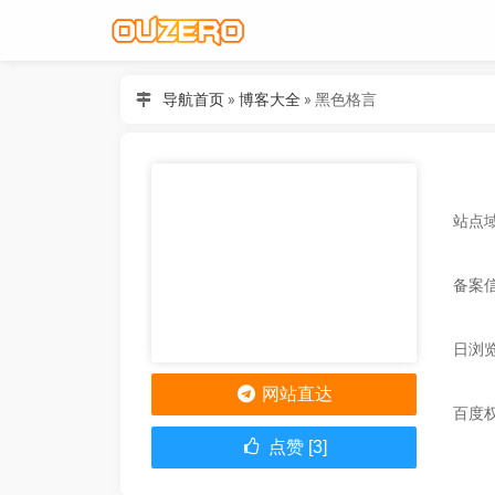
导航首页
»
博客大全
»
黑色格言
站点域名
备案
日浏
网站直达
百度
点赞 [3]