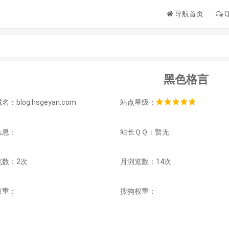
导航首页
Q
黑色格言
：blog.hsgeyan.com
站点星级：
信息：
站长ＱＱ：暂无
览数：2次
月浏览数：14次
权重：
搜狗权重：