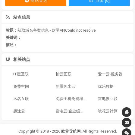
网站直达
点赞 [0]
站点信息
标题：
获取域名备案信息 - 欧零APICould not resolve
关键词：
描述：
相关站点
IT屋互联
怡云互联
爱一云-服务器
免费空间
新疆阿米云
优乐数据
木名互联
免费主机免费域名
雷电做互联
超速云
雷电云|企业级服务器提供商|国内外云服务器|虚拟主机|挂机宝
呲花云计算
Copyright © 2018 - 2026
欧零导航网
. All Rights Reserved.